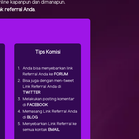
nline kapanpun dan dimanapun.
nk referral Anda
.
Tips Komisi
1.
Anda bisa menyebarkan link
Referral Anda ke
FORUM
2.
Bisa juga dengan men-tweet
Link Referral Anda di
TWITTER
3.
Melakukan posting komentar
di
FACEBOOK
4.
Memasang Link Referral Anda
di
BLOG
5.
Menyebarkan Link Referral ke
semua kontak
EMAIL