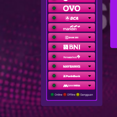
Online
Offline
Gangguan