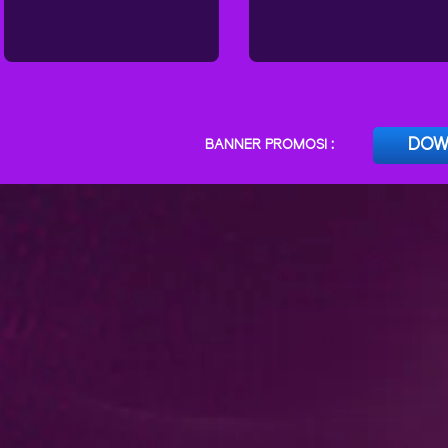
DOW
BANNER PROMOSI :