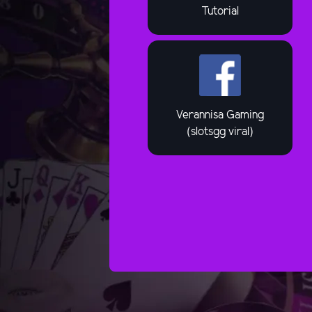
Tutorial
Verannisa Gaming
(slotsgg viral)