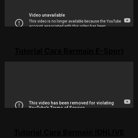
Tutorial Cara Bermain E-Sport
Tutorial Cara Bermain IDNLIVE