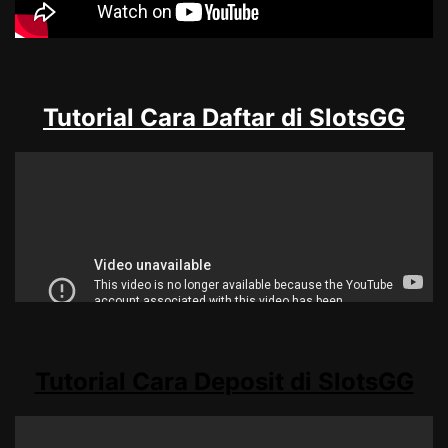
Tutorial Cara Daftar di SlotsGG
Tutorial Cara Deposit di SlotsGG