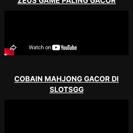
ZEUS GAME PALING GACOR
COBAIN MAHJONG GACOR DI
SLOTSGG