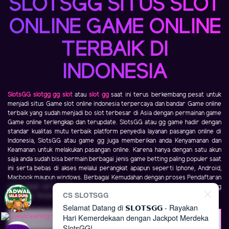
SLOTSGG SITUS SLOT
ONLINE GAME ONLINE
TERBAIK DI
INDONESIA
SlotsGG
slotgg
gg slot
atau
slot gg
saat ini terus berkembang pesat untuk
menjadi situs Game slot online indonesia terpercaya dan bandar Game online
terbaik yang sudah menjadi bo slot terbesar di Asia dengan permainan game
Game online terlengkap dan terupdate. SlotsGG atau gg game hadir dengan
standar kualitas mutu terbaik platform penyedia layanan pasangan online di
Indonesia, SlotsGG atau game gg juga memberikan anda Kenyamanan dan
Keamanan untuk melakukan pasangan online. Karena hanya dengan satu akun
saja anda sudah bisa bermain berbagai jenis game betting paling populer saat
ini serta bebas di akses melalui perangkat apapun seperti Iphone, Android,
Macbook maupun windows. Berbagai Kemudahan dengan proses Pendaftaran
yang cepat serta juga sistem deposit dan pengiriman dan withdraw yang
CS SLOTSGG
Aman dan Terpercaya.
Selamat Datang di 𝗦𝗟𝗢𝗧𝗦𝗚𝗚 - Rayakan
Hari Kemerdekaan dengan Jackpot Merdeka
Read More
SlotsGG!