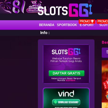
PROMO
PROM
BERANDA
SPORTBOOK
E-SPORT
SLOT
Info :
Be