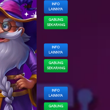
INFO
LAINNYA
GABUNG
SEKARANG
INFO
LAINNYA
GABUNG
SEKARANG
INFO
LAINNYA
GABUNG