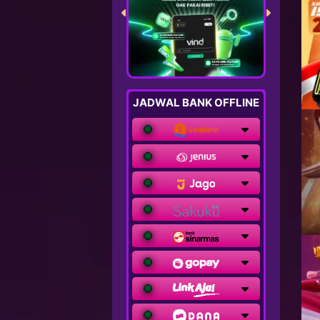
JADWAL BANK OFFLINE